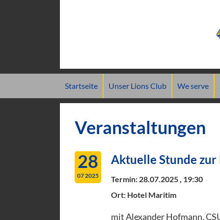
Navigation
Startseite
Unser Lions Club
We serve
überspringen
Veranstaltungen
28
Aktuelle Stunde zur
07 2025
Termin:
28.07.2025 , 19:30
Ort: Hotel Maritim
mit Alexander Hofmann, CSU