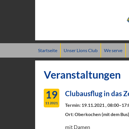
Navigation
Startseite
Unser Lions Club
We serve
überspringen
Veranstaltungen
19
Clubausflug in das 
11 2021
Termin:
19.11.2021 , 08:00–17:
Ort: Oberkochen (mit dem Bus
mit Damen