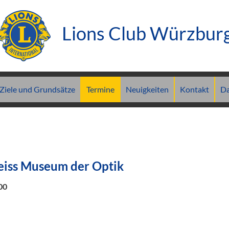
Lions Club Würzbur
Ziele und Grundsätze
Termine
Neuigkeiten
Kontakt
Da
Zeiss Museum der Optik
00
)