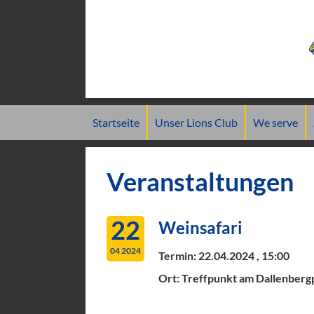
Navigation
Startseite
Unser Lions Club
We serve
überspringen
Veranstaltungen
22
Weinsafari
04 2024
Termin:
22.04.2024 , 15:00
Ort: Treffpunkt am Dallenberg