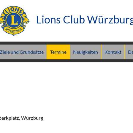
Lions Club Würzbur
Ziele und Grundsätze
Termine
Neuigkeiten
Kontakt
Da
parkplatz, Würzburg